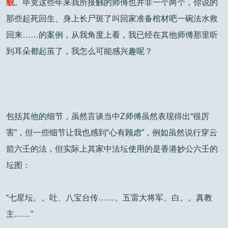
貌
。毕竟这些年来我所接触的师傅也并非一个两个，你说的
那些起死回生、身上长尸斑了叫回家准备棺材吧一碗法水救
回来……的案例，从我角度上看，我已经在其他师傅那里听
到耳朵都起茧了，我怎么可能感兴趣呢？
包括其他的细节，虽然言谈当中Z师傅虽然表现得出“很厉
害”，但一些细节让我也感到“心有顾虑”，例如虽然说行穿云
箭六壬的法，但实际上其家中法坛使用的是香港妙公六壬的
坛图：
“七星坛。。吐、八宝台传……、五雷大将军、白。。真教
主……”