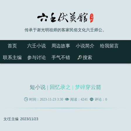
传承于谢光明祖师的客家民俗文化六壬师公。
首页
六壬小说
周边故事
小说简介
给我留言
联系主编
参与讨论
手气不错
搜索
短小说 | 回忆录之 | 梦碎穿云箭

时间：2023-11-23 3:30

阅读：4241

评论：0
文/壬主编 2023/11/23