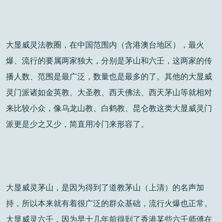
大显威灵法教圈，在中国范围内（含港澳台地区），最火
爆、流行的要属两家独大，分别是茅山和六壬，这两家的传
播人数、范围是最广泛，数量也是最多的了。其他的大显威
灵门派诸如金英教、大圣教、西天佛法、西天茅山等就相对
来比较小众，像乌龙山教、白鹤教、昆仑教这类大显威灵门
派更是少之又少，简直用冷门来形容了。
大显威灵茅山，是因为得到了道教茅山（上清）的名声加
持，所以本来就有着很广泛的群众基础，流行火爆也正常。
大显威灵六壬，因为早十几年前得到了香港某些六壬师傅在