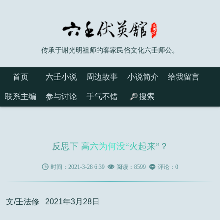
传承于谢光明祖师的客家民俗文化六壬师公。
首页
六壬小说
周边故事
小说简介
给我留言
联系主编
参与讨论
手气不错
搜索
反思下 高六为何没“火起来”？

时间：2021-3-28 6:39

阅读：8599

评论：0
文/壬法修 2021年3月28日