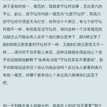
弟子是相对统一、规范的，我就拿守坛符说事，无论港六的
平公、妙公，其守坛符均统一规范为“七星守坛符”，而高六
的守坛符可谓是天马行空，你拜访十个师父，有七个的守坛
符都不一样，有些甚至没守坛符。请问这样一个没有规范的
法脉怎么可能会有人去学？咱们换位思考下，跟A师父学了
跑到B师父那里看到守坛符不一样，又跑到C师父那里又不一
样……请问对于后学新人来说，这种法脉能生得起信心？老
手你还能跟他解释下“各师各法啦”“守坛符其实不重要啦”，新
手你跟他说这些话？你认为他会信吗？反过头人家看到港六
有统一规范，对哪个更有信心？各位高六师傅你们反思下
吧。
别一天到晚不食人间烟火的、高高在上的说“这不重要”“那个