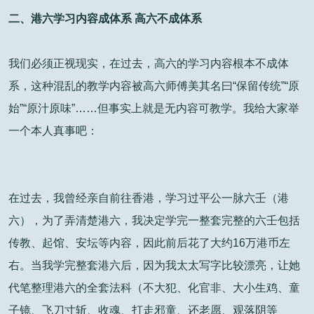
二、港六学习内容成体系 高六不成体系
我们必须正视现实，在过去，高六的学习内容根本不成体
系，这种混乱的教学内容被高六师傅美其名曰“保留传统”“原
始”“原汁原味”……但事实上就是无内容可教学。我给大家举
一个本人真事吧：
在过去，我曾经亲自前往香港，学习过平公一脉六壬（港
六），为了弄清楚港六，我决定学完一整套完整的六壬包括
传教、起馆、安坛等内容，因此前后花了大约16万港币左
右。当我学完整套港六后，因为我太太写字比较漂亮，让她
代笔整理港六的全套法科（不大犯、化官非、大小生鸡、童
子镜、飞刀寸斩、收魂、打走邪童、还老愿、观落阴等