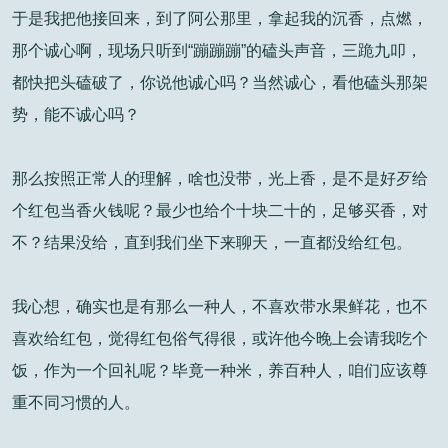
于是我把他接回来，到了阿公那里，拿起我的沉香，点燃，
那个诚心啊，现场只听到“蹦蹦蹦”的磕头声音，三跪九叩，
都快把头磕破了，你说他诚心吗？当然诚心，看他磕头那架
势，能不诚心吗？
那么按照正常人的理解，啥也没带，光上香，是不是好歹给
个红包当香火钱呢？最少也给个十块二十的，足够买香，对
不？结果没给，直到我们坐下来聊天，一直都没给红包。
我心想，确实也是有那么一种人，不喜欢带水果鲜花，也不
喜欢给红包，觉得红包俗气得很，或许他今晚上会请我吃个
饭，作为一个回礼呢？毕竟一种米，养百种人，咱们应该尊
重不同习惯的人。