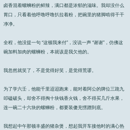
卤香混着螺蛳粉的鲜辣，满口都是浓郁的滋味。我却没什么
胃口，只看着他呼噜呼噜扒拉着粉，把碗里的猪脚啃得干干
净净。
全程，他没提一句 “这顿我来付”，没说一声 “谢谢”，仿佛这
碗加料加肉的螺蛳粉，本就该是我欠他的。
我忽然就笑了，不是觉得好笑，是觉得荒谬。
为了学六壬，他能千里迢迢跑来，能对着阿公的牌位三跪九
叩磕破头，却舍不得掏十块钱香火钱，舍不得买几斤水果，
连一碗二十六块的螺蛳粉，都要装傻充愣蹭到底。
我想起中午那顿丰盛的猪杂煲，想起我开车接他时的满心热