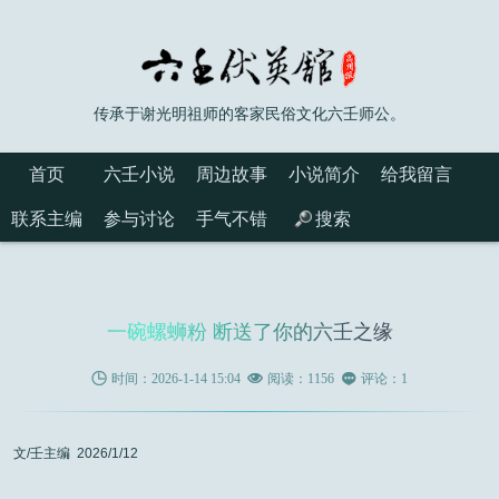
传承于谢光明祖师的客家民俗文化六壬师公。
首页
六壬小说
周边故事
小说简介
给我留言
联系主编
参与讨论
手气不错
搜索
一碗螺蛳粉 断送了你的六壬之缘

时间：2026-1-14 15:04

阅读：1156

评论：1
文/壬主编 2026/1/12