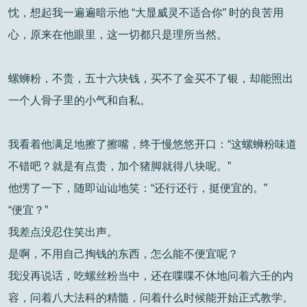
忱，想起我一遍遍暗示他 “大显威灵不适合你” 时的良苦用
心，原来在他眼里，这一切都只是理所当然。
螺蛳粉，不贵，五十六块钱，买不了金买不了银，却能照出
一个人骨子里的小气和自私。
我看着他满足地擦了擦嘴，终于慢悠悠开口：“这螺蛳粉味道
不错吧？就是有点贵，加个猪脚就得八块呢。”
他愣了一下，随即讪讪地笑：“还行还行，挺便宜的。”
“便宜？”
我差点没忍住笑出声。
是啊，不用自己掏钱的东西，怎么能不便宜呢？
我没再说话，吃螺丝粉当中，还在喋喋不休地问着六壬的内
容，问着八大法科的精髓，问着什么时候能开始正式教学。