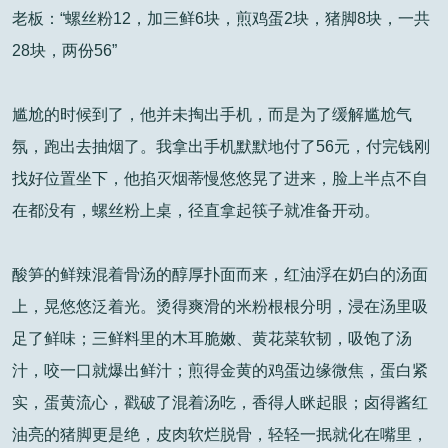
老板：“螺丝粉12，加三鲜6块，煎鸡蛋2块，猪脚8块，一共
28块，两份56”
尴尬的时候到了，他并未掏出手机，而是为了缓解尴尬气
氛，跑出去抽烟了。我拿出手机默默地付了56元，付完钱刚
找好位置坐下，他掐灭烟蒂慢悠悠晃了进来，脸上半点不自
在都没有，螺丝粉上桌，径直拿起筷子就准备开动。
酸笋的鲜辣混着骨汤的醇厚扑面而来，红油浮在奶白的汤面
上，晃悠悠泛着光。烫得爽滑的米粉根根分明，浸在汤里吸
足了鲜味；三鲜料里的木耳脆嫩、黄花菜软韧，吸饱了汤
汁，咬一口就爆出鲜汁；煎得金黄的鸡蛋边缘微焦，蛋白紧
实，蛋黄流心，戳破了混着汤吃，香得人眯起眼；卤得酱红
油亮的猪脚更是绝，皮肉软烂脱骨，轻轻一抿就化在嘴里，