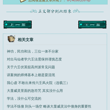
您阅读这篇文章共花了：
0小时00分08秒
相关文章
神功，民功和法，三位一体不分家
对出马仙者学六壬法需保持谨慎态度
关于六壬伏英舘高州派常见问题
讲案例的师傅基本上都是耍流氓
我心虚 不敢出来传六壬风火院（连载三）
大显威灵里面的急符咒 其实没什么用
学法，没什么可交流的
学法不练僮 到头一场空 略谈大显威灵法中僮身的重要性