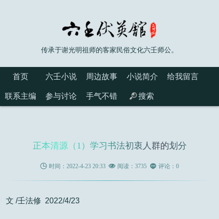
传承于谢光明祖师的客家民俗文化六壬师公。
首页
六壬小说
周边故事
小说简介
给我留言
联系主编
参与讨论
手气不错
搜索
正本清源（1）学习书法初衷人群的划分

时间：2022-4-23 20:33

阅读：3735

评论：0
文 /壬法修 2022/4/23