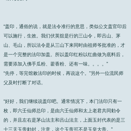
“盖印，通俗的说，就是法令准行的意思，类似公文盖官印后
可以施行，生效。我们伏英舘是行的三山令，即吕山、茅
山、毛山，所以法令是从三山下来同时由祖师爷批准的，才
是一个完整的法印加盖。所以盖印红粉以红曲做为底料后，
需要添加入佛手瓜粉、藿香粉、还有一味。。。。”
“先停，等完馆敕法印的时候，再说这个。”另外一位流民师
父及时打断了对话。
“好好，我们继续说盖印吧。通常情况下，本门法印只有一
枚，即六壬仙师总印，是由六壬仙师和太上老君共同勅令
的，并且左右是茅山法主和吕山法主，上面玉封代表的是三
十三天玉帝勅封，注意，这个玉帝可不是玉皇大帝。”