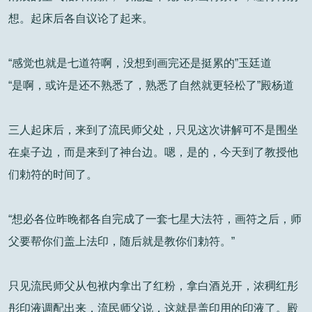
想。起床后各自议论了起来。
“感觉也就是七道符啊，没想到画完还是挺累的”玉廷道
“是啊，或许是还不熟悉了，熟悉了自然就更轻松了”殿杨道
三人起床后，来到了流民师父处，只见这次讲解可不是围坐
在桌子边，而是来到了神台边。嗯，是的，今天到了教授他
们勅符的时间了。
“想必各位昨晚都各自完成了一套七星大法符，画符之后，师
父要帮你们盖上法印，随后就是教你们勅符。”
只见流民师父从包袱内拿出了红粉，拿白酒兑开，浓稠红彤
彤印液调配出来，流民师父说，这就是盖印用的印液了。殿