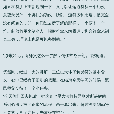
如果在符胆上重新规划一下，又可以让这道符从一个功效，
意变为另外一个类似的功效，所以一道符多种用途，是完全
没有问题的，并非你们过去所了解的那样，一个萝卜一个
坑。制煞符用来制小人，招财符拿来解霉运，和合符拿来制
鬼上身，理论上也是可以办到的。”
“原来如此，听师父这么一讲解，仿佛豁然开朗。”殿杨道。
恍然间，经过一天的讲解，三位已大体了解灵符的基本含
义，心中已经有了初步的把握。在结束今天学习的时候，流
民师父交待了一个小任务。
“今天你们回去以后，把这套七星大法符按照刚才所讲解的一
系列心法，按照正常的流程，画一套出来。暂时没学到勅符
不要紧，画了之后，先放好在神台上。”