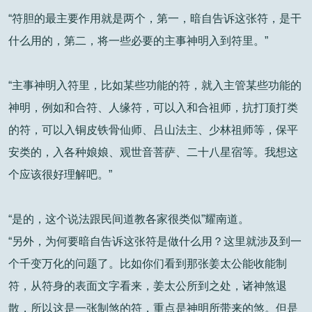
“符胆的最主要作用就是两个，第一，暗自告诉这张符，是干
什么用的，第二，将一些必要的主事神明入到符里。”
“主事神明入符里，比如某些功能的符，就入主管某些功能的
神明，例如和合符、人缘符，可以入和合祖师，抗打顶打类
的符，可以入铜皮铁骨仙师、吕山法主、少林祖师等，保平
安类的，入各种娘娘、观世音菩萨、二十八星宿等。我想这
个应该很好理解吧。”
“是的，这个说法跟民间道教各家很类似”耀南道。
“另外，为何要暗自告诉这张符是做什么用？这里就涉及到一
个千变万化的问题了。比如你们看到那张姜太公能收能制
符，从符身的表面文字看来，姜太公所到之处，诸神煞退
散，所以这是一张制煞的符，重点是神明所带来的煞。但是