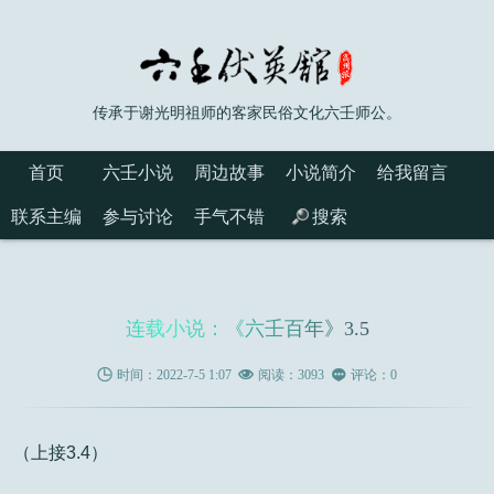
传承于谢光明祖师的客家民俗文化六壬师公。
首页
六壬小说
周边故事
小说简介
给我留言
联系主编
参与讨论
手气不错
搜索
连载小说：《六壬百年》3.5

时间：2022-7-5 1:07

阅读：3093

评论：0
（上接3.4）