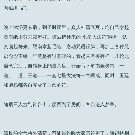
“明白师父”。
晚上沐浴更衣后，到子时夜里，众人神清气爽，均自己拿起
黄表纸用剪刀裁剪好。随后把抄来的“七星大法符”翻开，认
真画起符来。耀南拿起毛笔，念动咒语跺脚，再加上各种咒
语念念不绝，毕竟是有过基础的，看起来有模有样，几轮咒
语念完后，自感身上能量具足，开始写下笔书画灵符。一
道、二道、三道……一套七星大法符一气呵成。同时，玉廷
和殿杨都各自完成了自己的符。
随后三人放到神台上，便回到了房间，各自进入梦香。
清晨的空气格外清新，可能是昨晚大家画符累了，睡得特别