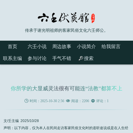
传承于谢光明祖师的客家民俗文化六壬师公。
首页
六壬小说
周边故事
小说简介
给我留言
联系主编
参与讨论
手气不错
搜索
你所学的大显威灵法很有可能连“法教”都算不上

时间：2025-10-30 2:56

阅读：2206

评论：1
文/壬主编 2025/10/28
声明：以下内容，仅为本人在民间走访客家民俗文化时的道听途说或是在人生经