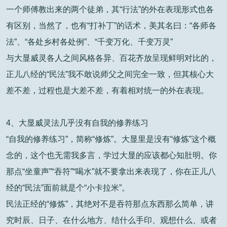
一个师傅教出来的两个徒弟，其“行法”的外在表现形式也各
有区别，当然了，也有“打补丁”的话术，美其名曰：“各师各
法”、“各处乡村各处例”、“千变万化、千变万灵”
与大显威灵各人之间风格各异、百花齐放呈现鲜明对比的，
正儿八经的“民法”我不敢说师父之间完全一致，但其核心大
差不差，过程也是大差不差，有着相对统一的外在表现。
4、大显威灵法几乎没有自我的修养练习
“自我的修养练习”，简称“修炼”。大显里是没有“修炼”这个概
念的，这个也无需我多言，学过大显的应该都心知肚明。你
那点“坐童声”“吞符”“喝水”就不要拿出来表现了，你在正儿八
经的“民法”面前就是个“小卡拉米”。
民法正经的“修炼”，其绝对不是吞符那点东西那么简单，讲
究时辰、日子、在什么地方、结什么手印、观想什么、或者