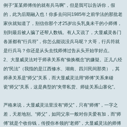
例子“某某师傅传的就有兵马啊”，但是我可以告诉你，假
的，此为后期融入也！你多去问问1985年之前学法的那批老
家伙就知道了，别信你那个才25岁出头乳臭未干的小师傅，
别到最后被人骗了还帮人数钱。有人又说了，大显威灵各门
各派都有“行兵符”，你怎么能说没兵马呢？大哥，行兵符就
是行兵马？你还是从头去找师傅过告从头开始学好点。
2、大显威灵法对于师承关系有“偷换概念”的嫌疑。正儿八经
的“民法”（我指的是江西修水、湖南、四川民间那类），其
师承关系是“师父”关系，而大显威灵法用“师傅”关系来碰
瓷“师父”关系，这是典型的“夹带私货、师徒关系山寨化”。
严格来说，大显威灵法里没有“师父”，只有“师傅”，一字之
差，天差地别。“师父”，如同父亲一般对你关爱有加，而“师
傅”就是个收你钱，传授你本领的“老师”，大显威灵法的师傅