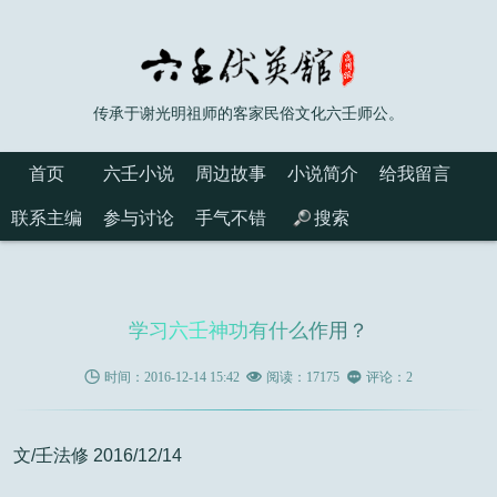
传承于谢光明祖师的客家民俗文化六壬师公。
首页
六壬小说
周边故事
小说简介
给我留言
联系主编
参与讨论
手气不错
搜索
学习六壬神功有什么作用？

时间：2016-12-14 15:42

阅读：17175

评论：2
文/壬法修 2016/12/14