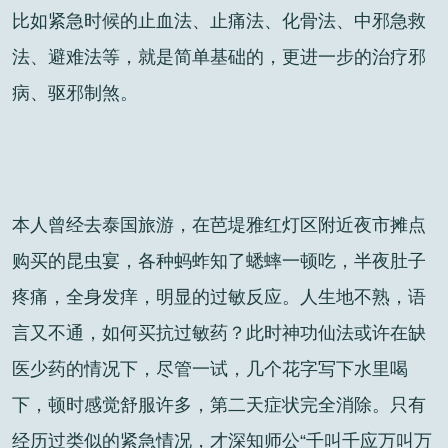
比如紧急时候的止血法、止痛法、化骨法、中邪急救
法、避难法等，就是简单基础的，更进一步的治疗邪
病、驱邪制煞。
本人曾经去泰国旅游，在芭堤雅红灯区附近夜市摊点
购买的昆虫宴，各种蚂蚱知了蟋蟀一顿吃，半夜肚子
疼痛，全身发痒，明显的过敏反应。人生地不熟，语
言又不通，如何买抗过敏药？此时神功仙法或许在缺
医少药的情况下，尽管一试，几个花字写下水里喝
下，顿时感觉舒服许多，第二天症状完全消除。只有
经历过类似的紧急情况，才深知师公“千叫千应万叫万