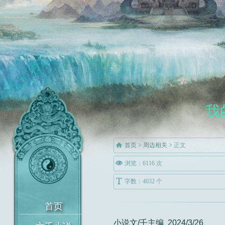
我

首页
>
周边相关
>
正文

浏览：6116 次

字数：4032 个
小说文/壬主编 2024/3/26