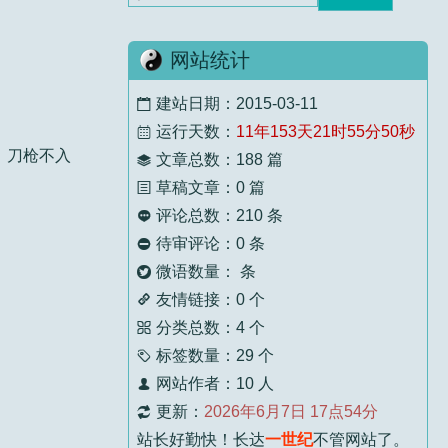
顾九山
5 个月前
标题：
一碗螺蛳粉 断送了你的六壬之缘
网站统计
壬师父还是太委婉慈悲了！下次去湛江拜见
师...
建站日期：2015-03-11

运行天数：
11年153天21时55分51秒

顾九山
5 个月前
，刀枪不入
文章总数：188 篇

标题：
浅谈六壬法的几种过教方式
草稿文章：0 篇

评论总数：210 条

老师，晚辈顺走，您慈悲。
待审评论：0 条

微语数量： 条

顾九山
5 个月前
友情链接：0 个
标题：
跟我学习书法需要什么条件？

分类总数：4 个

经常看老先生文章，老先生智慧通透，晚辈
标签数量：29 个

受...
网站作者：10 人

更新：
2026年6月7日 17点54分

壬主编
5 个月前
站长好勤快！长达
一世纪
不管网站了。
标题：
过教的意义