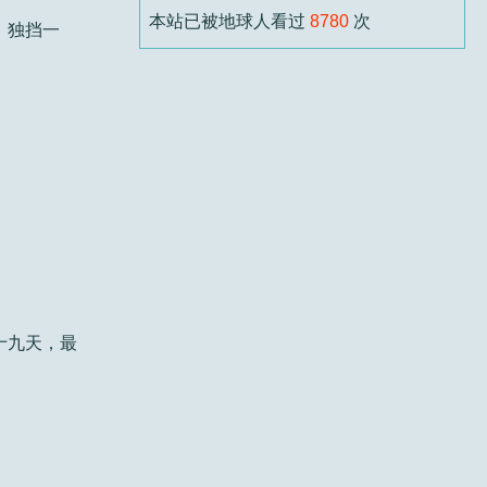
本站已被地球人看过
8780
次
，独挡一
如果你本来就会用，应该可以用。但能用不
代...
阿楠
6 个月前
标题：
有工友在吗？
回复 壬主编：想问问是不是要经常化宝
（烧东西...
壬主编
6 个月前
标题：
本末
十九天，最
君论本末，析理透彻，由相生相化而至本初
无...
撒撒水
6 个月前
标题：
六壬伏英舘黄卓正一脉内容简介