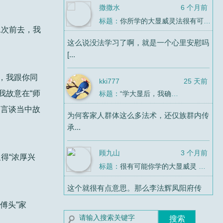
撒撒水
6 个月前
标题：
你所学的大显威灵法很有可能连“法教”都算不上
二次前去，我
这么说没法学习了啊，就是一个心里安慰吗
[...
，我跟你同
kki777
25 天前
我故意在“师
标题：
“学大显后，我确定了自己是同性恋”
聊言谈当中故
为何客家人群体这么多法术，还仅族群内传
承...
顾九山
3 个月前
得“浓厚兴
标题：
很有可能你学的大显威灵 最终学了个寂寞
这个就很有点意思。那么李法辉凤阳府传
法，...
傅头”家