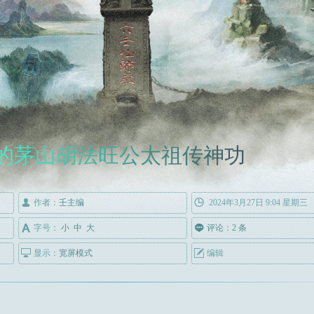
的茅山胡法旺公太祖传神功

作者：
壬主编

2024年3月27日 9:04 星期三

字号：
小
中
大

评论：2 条

显示：
宽屏模式

编辑