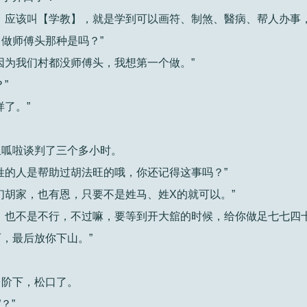
，应该叫【学教】，就是学到可以画符、制煞、醫病、帮人办事
做师傅头那种是吗？”
因为我们村都没师傅头，我想第一个做。”
”
了。”
里呱啦谈判了三个多小时。
姓的人是帮助过胡法旺的哦，你还记得这事吗？”
们胡家，也有恩，只要不是姓马、姓X的就可以。”
，也不是不行，不过嘛，要等到开大舘的时候，给你做足七七四
，最后放你下山。”
台阶下，松口了。
？”