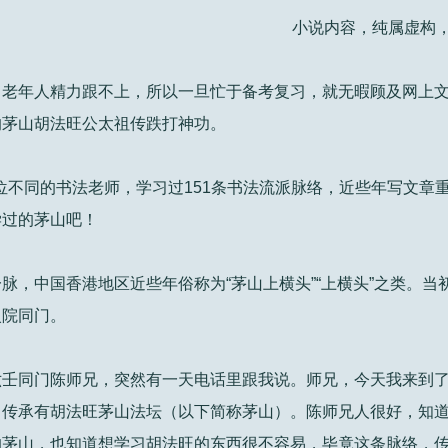
小说内容，纯属虚构，
，老年人精力跟不上，所以一旦忙于备考复习，就无暇顾及网上
的茅山胡法旺公太祖传跌打神功。
5位不同的书法老师，学习过151条书法流派脉络，近些年写文章
学过的茅山吧！
脉，中国香港地区近些年俗称为“茅山上横头”“上横头”之类。当
火院同门。
六壬同门陈师兄，突然有一天电话里跟我说。师兄，今天我来到
，传承有胡法旺茅山法坛（以下简称茅山）。陈师兄人很好，知
的茅山，也知道想学习胡法旺的东西很不容易，毕竟这条脉络，