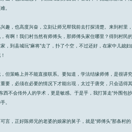
还难。
感兴趣，也高度兴奋，立刻让师兄帮我前去打探清楚。来到村里
说，有啊！我们村当然有师傅头，那师傅头家住哪里？得到村民
家，到县城玩“麻将”去了，扑了个空，不过还好，在家中儿媳妇
吧！
我，但策略上并不能直接联系。要知道，学法结缘师傅，是很讲
常重要，必须在必要的情况下才能出现，太过于唐突，只会适得
真东西不会传外人的学术，更是敏感。于是乎，我打算走“外围包抄
伸手。
可言，正好陈师兄的老婆的娘家的舅子，就是“师傅头”那条村的