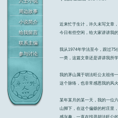
近来忙于生计，许久未写文章
首页
今日有些空闲，给大家讲讲我
六壬小说
我从1974年学法至今，跟过7
周边故事
一类，这篇文章还是讲讲我所
小说简介
我的茅山属于胡法旺公太祖传一
给我留言
这个脉络，也非常感恩我的风
联系主编
某年某月的某一天，我的一位
参与讨论
山脚下，在这个偏僻的村庄里
感兴趣，一直在找寻胡法旺公