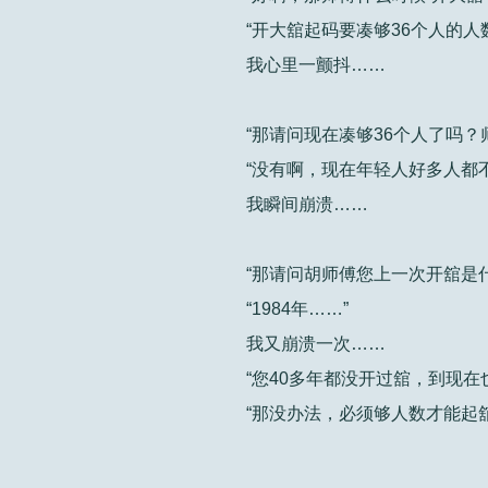
“开大舘起码要凑够36个人的
我心里一颤抖……
“那请问现在凑够36个人了吗？
“没有啊，现在年轻人好多人都
我瞬间崩溃……
“那请问胡师傅您上一次开舘是
“1984年……”
我又崩溃一次……
“您40多年都没开过舘，到现在
“那没办法，必须够人数才能起