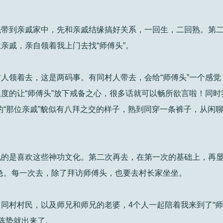
先带到亲戚家中，先和亲戚结缘搞好关系，一回生，二回熟。第
亲戚，亲自领着我上门去找“师傅头”。
人领着去，这是两码事。有同村人带去，会给“师傅头”一个感觉
度的让“师傅头”放下戒备之心，很多话就可以畅所欲言啦！同时
的“那位亲戚”貌似有八拜之交的样子，熟到同穿一条裤子，从闲
的是喜欢这些神功文化。第二次再去，在第一次的基础上，再显
急。每一次去，除了拜访师傅头，也要去村长家坐坐。
同村村民，以及师兄和师兄的老婆，4个人一起陪着我来到了“师
阵势就出来了。