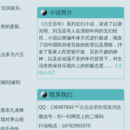
​仅供娱乐。
小说简介
《六壬百年》系列玄幻小说，讲述了以谢
文章的更新。
光明、刘玉廷等人在清朝年间的玄幻经
历，小说以类编年体方式进行叙述，揭发
了旧中国民间老百姓的疾苦以及黑暗，抒
发了客家人民坚韧不拔、百折不挠的精
重点多为六壬
神，以及在动荡不安的年代背景下，对生
活依然保持乐观向上的积极态度……
【详
细介绍】
初能结缘到
联系我们
QQ：136487693
了惠东九龙峰
微信号：扫一扫网页上的二维码
道我对茅山很
行动电话：16762903375
传内不传外，