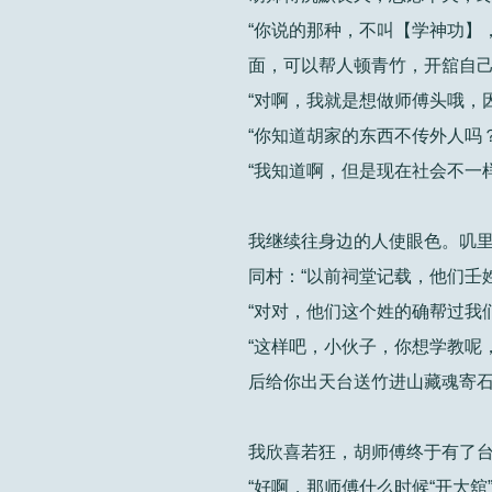
“你说的那种，不叫【学神功】
面，可以帮人顿青竹，开舘自己
“对啊，我就是想做师傅头哦，
“你知道胡家的东西不传外人吗？
“我知道啊，但是现在社会不一样
我继续往身边的人使眼色。叽
同村：“以前祠堂记载，他们壬
“对对，他们这个姓的确帮过我
“这样吧，小伙子，你想学教呢
后给你出天台送竹进山藏魂寄石
我欣喜若狂，胡师傅终于有了
“好啊，那师傅什么时候“开大舘”