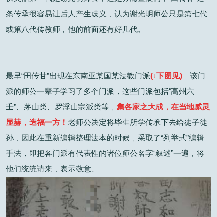
条传承很容易让后人产生歧义，认为谢光明师公只是第七代
或第八代传教师，他的前面还有好几代。
最早“田传甘”出现在东南亚某国某法教门派
(↓下图见)
，该门
派的师公一辈子学习了多个门派，这些门派包括“高州六
壬”、茅山类、罗浮山宗派类等，
集各家之大成，在当地威灵
显赫，造福一方！
老师公决定将毕生所学传承下去给徒子徒
孙，因此在重新编辑整理法本的时候，采取了“列举式”编辑
手法，即把各门派有代表性的诸位师公名字“叙述”一遍，将
他们统统请来，表示敬意。