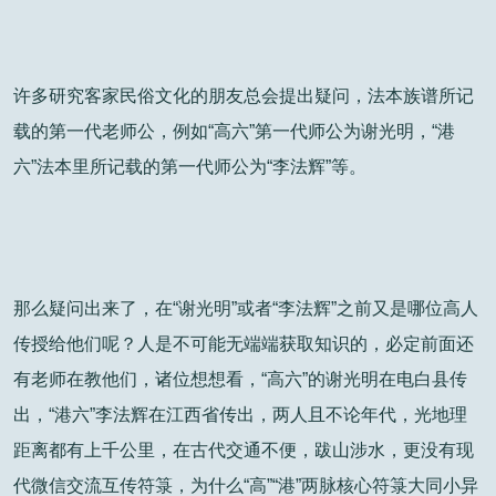
许多研究客家民俗文化的朋友总会提出疑问，法本族谱所记
载的第一代老师公，例如“高六”第一代师公为谢光明，“港
六”法本里所记载的第一代师公为“李法辉”等。
那么疑问出来了，在“谢光明”或者“李法辉”之前又是哪位高人
传授给他们呢？人是不可能无端端获取知识的，必定前面还
有老师在教他们，诸位想想看，“高六”的谢光明在电白县传
出，“港六”李法辉在江西省传出，两人且不论年代，光地理
距离都有上千公里，在古代交通不便，跋山涉水，更没有现
代微信交流互传符箓，为什么“高”“港”两脉核心符箓大同小异