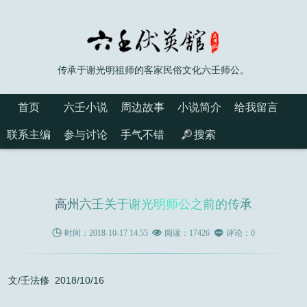
传承于谢光明祖师的客家民俗文化六壬师公。
首页
六壬小说
周边故事
小说简介
给我留言
联系主编
参与讨论
手气不错
搜索
高州六壬关于谢光明师公之前的传承

时间：2018-10-17 14:55

阅读：17426

评论：0
文/壬法修 2018/10/16