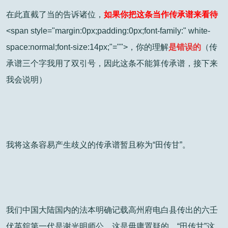
在此直截了当的告诉诸位，
如果你把这条当作传承谱来看待
<span style="margin:0px;padding:0px;font-family:" white-
space:normal;font-size:14px;"="">
，你的理解
是错误的
（传
承谱三个字我用了双引号，因此这条不能算传承谱，接下来
我会说明）
我将这条容易产生歧义的传承谱暂且称为“田传甘”。
我们中国大陆国内的法本明确记载高州府电白县传出的六壬
伏英舘第一代是谢光明师公，这是毋庸置疑的，“田传甘”这