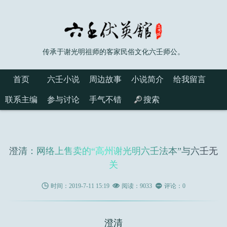
传承于谢光明祖师的客家民俗文化六壬师公。
首页
六壬小说
周边故事
小说简介
给我留言
联系主编
参与讨论
手气不错
搜索
澄清：网络上售卖的“高州谢光明六壬法本”与六壬无
关

时间：2019-7-11 15:19

阅读：9033

评论：0
澄清