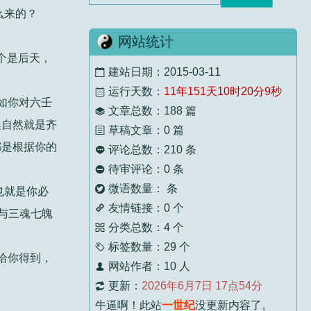
顾九山
5 个月前
么来的？
标题：
一碗螺蛳粉 断送了你的六壬之缘
网站统计
壬师父还是太委婉慈悲了！下次去湛江拜见
一个是后天，
师...
建站日期：2015-03-11

运行天数：
11年151天10时20分11秒

如你对六壬
顾九山
5 个月前
文章总数：188 篇

标题：
浅谈六壬法的几种过教方式
趣自然就是齐
草稿文章：0 篇

都是根据你的
评论总数：210 条

老师，晚辈顺走，您慈悲。
待审评论：0 条

微语数量： 条

顾九山
5 个月前
也就是你必
友情链接：0 个
标题：
跟我学习书法需要什么条件？

与三魂七魄
分类总数：4 个

经常看老先生文章，老先生智慧通透，晚辈
标签数量：29 个

受...
给你得到，
网站作者：10 人

更新：
2026年6月7日 17点54分

壬主编
5 个月前
牛逼啊！此站
一世纪
没更新内容了。
标题：
过教的意义