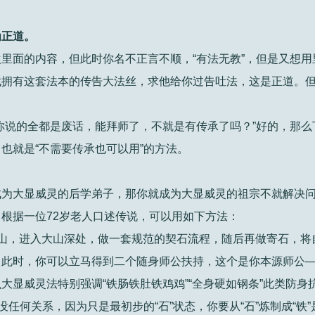
为正道。
里面的内容，但此时你名不正言不顺，“有法无教”，但是又想用
找拥有这套法本的传告大法丝，求他给你过告吐法，这是正道。
你说的全都是废话，能拜师了，不就是有传承了吗？”好的，那么
也就是“不需要传承也可以用”的方法。
成为大显威灵的后学弟子，那你就成为大显威灵的祖宗不就解决
根据一位72岁老人口述传说，可以用如下方法：
山，进入大山深处，做一套规范的契石流程，随后再做寄石，将
。此时，你可以立马得到二个随身师公扶持，这个是你本源师公
大显威灵法特别强调“铁肠铁肚铁鸡鸡”“全身硬如钢条”此类防身
没任何关系，因为只是最初步的“石”状态，你要从“石”炼制成“铁