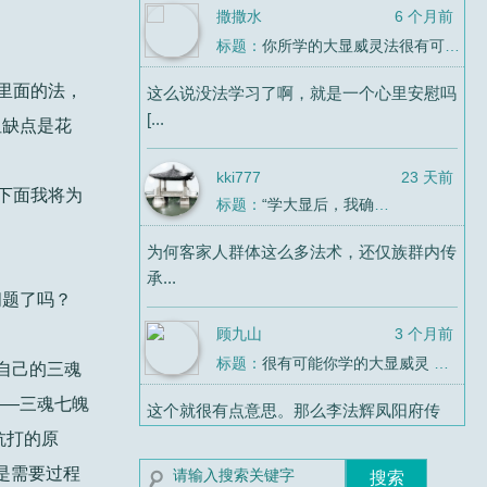
撒撒水
6 个月前
标题：
你所学的大显威灵法很有可能连“法教”都算不上
里面的法，
这么说没法学习了啊，就是一个心里安慰吗
[...
但缺点是花
kki777
23 天前
下面我将为
标题：
“学大显后，我确定了自己是同性恋”
为何客家人群体这么多法术，还仅族群内传
承...
问题了吗？
顾九山
3 个月前
标题：
很有可能你学的大显威灵 最终学了个寂寞
自己的三魂
——三魂七魄
这个就很有点意思。那么李法辉凤阳府传
法，...
抗打的原
”是需要过程