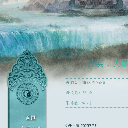
其实，大

首页
>
周边相关
>
正文

浏览：1561 次

字数：2455 个
文/壬主编 2025/8/27