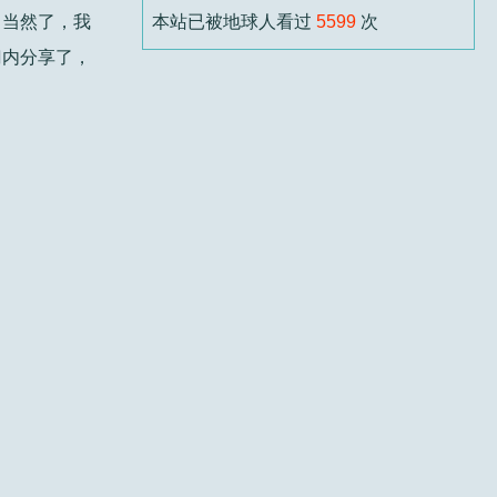
，当然了，我
本站已被地球人看过
5599
次
如果你本来就会用，应该可以用。但能用不
门内分享了，
代...
阿楠
6 个月前
标题：
有工友在吗？
回复 壬主编：想问问是不是要经常化宝
（烧东西...
壬主编
6 个月前
标题：
本末
君论本末，析理透彻，由相生相化而至本初
无...
撒撒水
6 个月前
标题：
六壬伏英舘黄卓正一脉内容简介