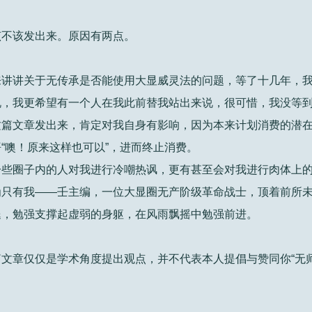
该不该发出来。原因有两点。
来讲讲关于无传承是否能使用大显威灵法的问题，等了十几年，
说，我更希望有一个人在我此前替我站出来说，很可惜，我没等
这篇文章发出来，肯定对我自身有影响，因为本来计划消费的潜
“噢！原来这样也可以”，进而终止消费。
一些圈子内的人对我进行冷嘲热讽，更有甚至会对我进行肉体上
为只有我——壬主编，一位大显圈无产阶级革命战士，顶着前所
腿，勉强支撑起虚弱的身躯，在风雨飘摇中勉强前进。
文章仅仅是学术角度提出观点，并不代表本人提倡与赞同你“无师