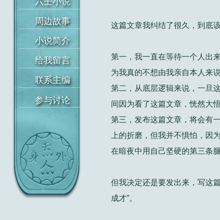
这篇文章我纠结了很久，到底
首页
第一，我一直在等待一个人出
为我真的不想由我亲自本人来
六壬小说
第二，从底层逻辑来说，一旦
周边故事
间因为看了这篇文章，恍然大悟
第三，发布这篇文章，将会有
小说简介
上的折磨，但我并不惧怕，因
给我留言
在暗夜中用自己坚硬的第三条
联系主编
但我决定还是要发出来，写这篇
参与讨论
成才”。