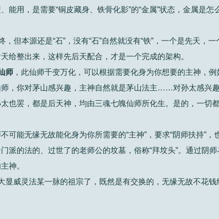
、能用，是需要“铜皮藏身、铁骨化影”的“金属”状态，金属是怎
终，但本源还是“石”，没有“石”自然就没有“铁”，一个是先天，
后天给整出来，这样先后天配合，才是一个完成的架构。
仙师
，此仙师千变万化，可以根据需要化身为你想要的主神，例
仙师，你对茅山感兴趣，主神自然就是茅山法主……对孙太感兴
孙太也罢，都是后天神，均由三魂七魄仙师所化生。是的，一切
不可能无缘无故能化身为你所需要的“主神”，要求“阴师扶持”，
门派的法的、过世了的老师公的坟墓，俗称“拜坟头”。通过阴师
的主神。
大显威灵法某一脉的祖宗了，既然是有交换的，无缘无故不花钱