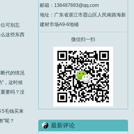
邮箱：136487693@qq.com
地址：广东省湛江市霞山区人民南路海新
建材市场A9-6地铺
各位可别忘
那么这些东西
微信扫一扫
层断代的情况
”，这时候
承重要吗？没
多5毛钱买来
教”呢？
最新评论