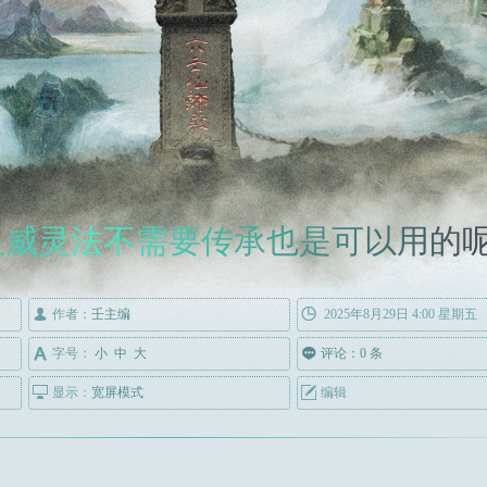
显威灵法不需要传承也是可以用的

作者：
壬主编

2025年8月29日 4:00 星期五

字号：
小
中
大

评论：0 条

显示：
宽屏模式

编辑