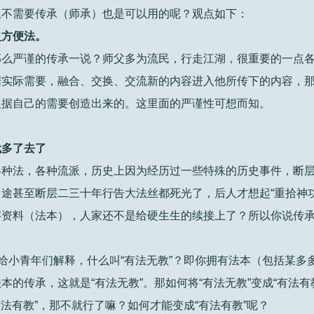
上不需要传承（师承）也是可以用的呢？观点如下：
之方便法。
那么严谨的传承一说？师父多为流民，行走江湖，很重要的一点
据实际需要，融合、交换、交流新的内容进入他所传下的内容，
根据自己的需要创造出来的。这里面的严谨性可想而知。
代多了去了
各种法，各种流派，历史上因为经历过一些特殊的历史事件，断
途甚至断层二三十年行告大法丝都死光了，后人才想起“重拾神功
字资料（法本），人家还不是给硬生生的续接上了？所以你说传
。给小青年们解释，什么叫“有法无教”？即你拥有法本（包括某多
的传承，这就是“有法无教”。那如何将“有法无教”变成“有法有
有法有教”，那不就行了嘛？如何才能变成“有法有教”呢？