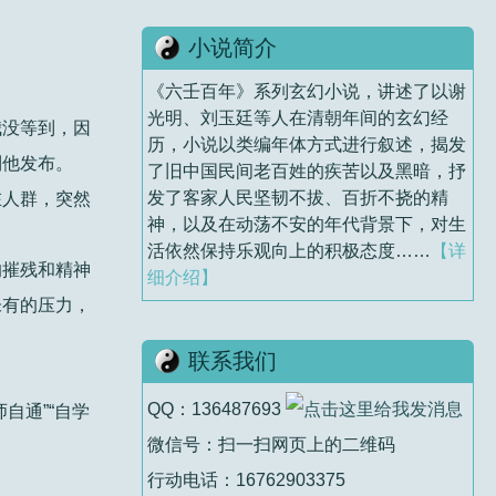
小说简介
《六壬百年》系列玄幻小说，讲述了以谢
光明、刘玉廷等人在清朝年间的玄幻经
我没等到，因
历，小说以类编年体方式进行叙述，揭发
到他发布。
了旧中国民间老百姓的疾苦以及黑暗，抒
发了客家人民坚韧不拔、百折不挠的精
在人群，突然
神，以及在动荡不安的年代背景下，对生
活依然保持乐观向上的积极态度……
【详
的摧残和精神
细介绍】
未有的压力，
联系我们
QQ：136487693
自通”“自学
微信号：扫一扫网页上的二维码
行动电话：16762903375